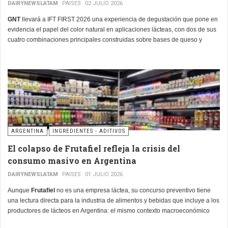
DAIRYNEWSLATAM
PAISES
02 JULIO 2026
GNT
llevará a IFT FIRST 2026 una experiencia de degustación que pone en
evidencia el papel del color natural en aplicaciones lácteas, con dos de sus
cuatro combinaciones principales construidas sobre bases de queso y
crema. En el stand #1635, la compañía presentará "Graze the Gradient:
Chef-Crafted Bites", una propuesta que combina snacks y dips para
demostrar cómo el color puede transformar la percepción de productos
lácteos familiares.
ARGENTINA
INGREDIENTES - ADITIVOS
El colapso de Frutafiel refleja la crisis del
consumo masivo en Argentina
DAIRYNEWSLATAM
PAISES
01 JULIO 2026
Aunque
Frutafiel
no es una empresa láctea, su concurso preventivo tiene
una lectura directa para la industria de alimentos y bebidas que incluye a los
productores de lácteos en Argentina: el mismo contexto macroeconómico
que hundió a esta productora de aguas saborizadas y bebidas funcionales