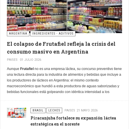
ARGENTINA
INGREDIENTES - ADITIVOS
El colapso de Frutafiel refleja la crisis del
consumo masivo en Argentina
PAISES
01 JULIO 2026
Aunque
Frutafiel
no es una empresa láctea, su concurso preventivo tiene
una lectura directa para la industria de alimentos y bebidas que incluye a
los productores de lácteos en Argentina: el mismo contexto
macroeconómico que hundió a esta productora de aguas saborizadas y
bebidas funcionales está golpeando con idéntica intensidad a los
fabricantes de lácteos de escala mediana en todo el país.
BRASIL
LECHES
PAISES
21 MAYO 2026
Piracanjuba fortalece su expansión láctea
estratégica en el noreste