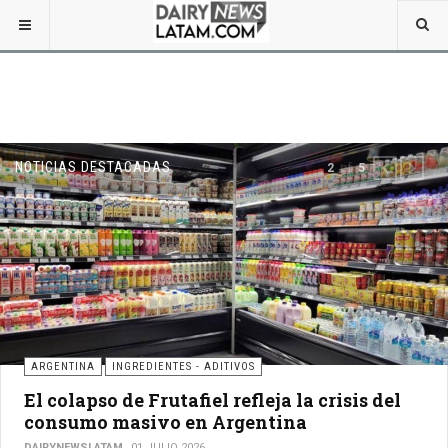
NOTICIAS DESTACADAS
of
2
5
PREVIOUS
NEXT
ARGENTINA
INGREDIENTES - ADITIVOS
El colapso de Frutafiel refleja la crisis del
consumo masivo en Argentina
DAIRYNEWSLATAM
01 JULIO 2026