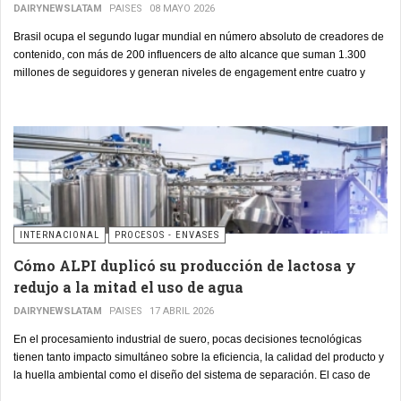
DAIRYNEWSLATAM
PAISES
08 MAYO 2026
Brasil ocupa el segundo lugar mundial en número absoluto de creadores de
contenido, con más de 200 influencers de alto alcance que suman 1.300
millones de seguidores y generan niveles de engagement entre cuatro y
seis veces superiores a los de las cadenas de televisión tradicionales.
INTERNACIONAL
PROCESOS - ENVASES
Cómo ALPI duplicó su producción de lactosa y
redujo a la mitad el uso de agua
DAIRYNEWSLATAM
PAISES
17 ABRIL 2026
En el procesamiento industrial de suero, pocas decisiones tecnológicas
tienen tanto impacto simultáneo sobre la eficiencia, la calidad del producto y
la huella ambiental como el diseño del sistema de separación. El caso de
ALPI
—la mayor planta de secado de leche de Austria en términos de