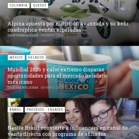
COLOMBIA
QUESOS
Alpina apuesta por nutrición avanzada y su kéfir
cuadruplica ventas esperadas
DAIRYNEWSLATAM
18 MAYO 2026
MÉXICO
HELADOS
Mundial 2026 y calor extremo disparan
oportunidades para el mercado heladero
mexicano
DAIRYNEWSLATAM
08 MAYO 2026
BRASIL
PROCESOS - ENVASES
Nestlé Brasil convierte a influencers en canal de
venta directa con programa de afiliados