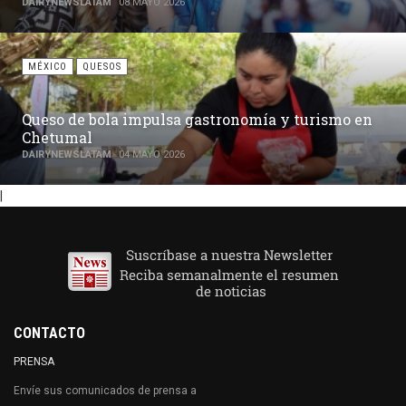
DAIRYNEWSLATAM
08 MAYO 2026
MÉXICO
QUESOS
Queso de bola impulsa gastronomía y turismo en
Chetumal
DAIRYNEWSLATAM
04 MAYO 2026
|
CONTACTO
PRENSA
Envíe sus comunicados de prensa a