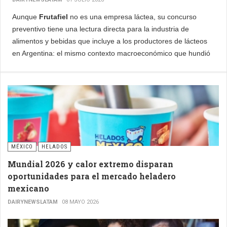
Aunque
Frutafiel
no es una empresa láctea, su concurso
preventivo tiene una lectura directa para la industria de
alimentos y bebidas que incluye a los productores de lácteos
en Argentina: el mismo contexto macroeconómico que hundió
a esta productora de aguas saborizadas y bebidas funcionales
está golpeando con idéntica intensidad a los fabricantes de
lácteos de escala mediana en todo el país.
MÉXICO
HELADOS
Mundial 2026 y calor extremo disparan
oportunidades para el mercado heladero
mexicano
DAIRYNEWSLATAM
08 MAYO 2026