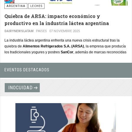
ARGENTINA
LECHES
Quiebra de ARSA: impacto económico y
productivo en la industria láctea argentina
DAIRYNEWSLATAM
PAISES
07 NOVIEMBRE 2025
La industria láctea argentina enfrenta una nueva crisis estructural tras la
quiebra de
Alimentos Refrigerados S.A. (ARSA)
, la empresa que producía
los tradicionales yogures y postres
SanCor
, además de marcas reconocidas
como
Shimy, Sancorito, Sublime, Vida, Yogs y Primeros Sabores
.
EVENTOS DESTACADOS
MÁS NOTICIAS DESTACADAS
INOCUIDAD