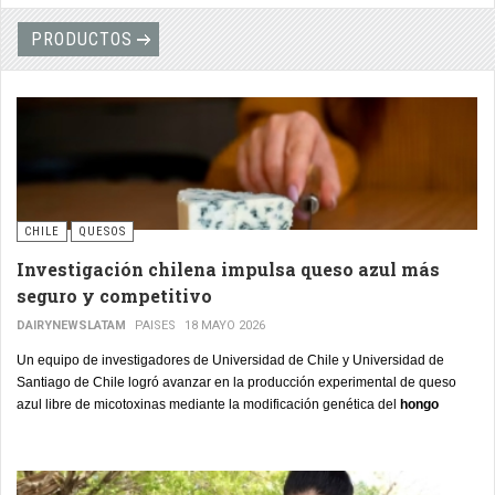
volumen, con alrededor de 50 empleados— lo demuestra con cifras
concretas.
PRODUCTOS
CHILE
QUESOS
Investigación chilena impulsa queso azul más
seguro y competitivo
DAIRYNEWSLATAM
PAISES
18 MAYO 2026
Un equipo de investigadores de Universidad de Chile y Universidad de
Santiago de Chile logró avanzar en la producción experimental de queso
azul libre de micotoxinas mediante la modificación genética del
hongo
Penicillium roqueforti
, responsable de las características vetas azules, el
aroma intenso y el perfil sensorial distintivo de este tipo de queso madurado.