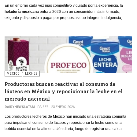
En un entorno cada vez más competitivo y guiado por la experiencia, la
heladería mexicana
entra a 2026 con un consumidor más informado,
exigente y dispuesto a pagar por propuestas que integren indulgencia,
calidad percibida y coherencia con su estilo de vida. La Loma identifica un
conjunto de tendencias que ya están redefiniendo la categoría:
premiumización basada en texturas multisensoriales, adopción de sabores
globales impulsados por fenómenos virales, y un crecimiento sostenido de
propuestas clean label y funcionales, como helados con proteína, café o
ingredientes de origen vegetal.
MÉXICO
LECHES
Productores buscan reactivar el consumo de
lácteos en México y reposicionar la leche en el
mercado nacional
DAIRYNEWSLATAM
PAISES
23 ENERO 2026
Los productores lecheros de México han iniciado una estrategia conjunta
para impulsar el consumo de lácteos y reposicionar la leche como una
bebida esencial en la alimentación diaria, luego de registrar una caída
sostenida en los últimos años.