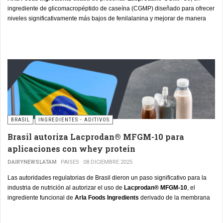
ingrediente de glicomacropéptido de caseína (CGMP) diseñado para ofrecer
niveles significativamente más bajos de fenilalanina y mejorar de manera
tangible el manejo nutricional de la fenilcetonuria (PKU).
BRASIL
INGREDIENTES - ADITIVOS
Brasil autoriza Lacprodan® MFGM-10 para
aplicaciones con whey protein
DAIRYNEWSLATAM
PAISES
08 DICIEMBRE 2025
Las autoridades regulatorias de Brasil dieron un paso significativo para la
industria de nutrición al autorizar el uso de
Lacprodan® MFGM-10
, el
ingrediente funcional de
Arla Foods Ingredients
derivado de la membrana
del glóbulo de grasa de la leche (MFGM), en alimentos y bebidas que
contengan concentrado de proteína de suero (whey protein).