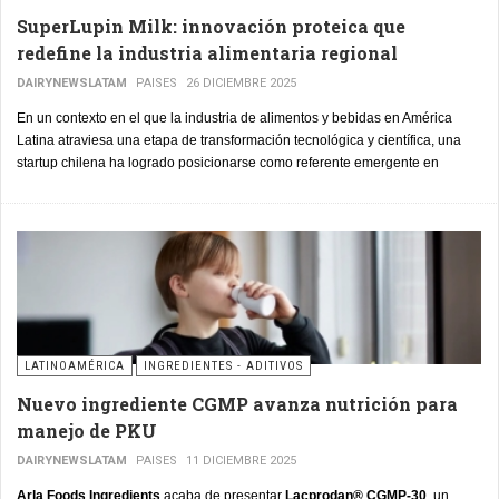
SuperLupin Milk: innovación proteica que
redefine la industria alimentaria regional
DAIRYNEWSLATAM
PAISES
26 DICIEMBRE 2025
En un contexto en el que la industria de alimentos y bebidas en América
Latina atraviesa una etapa de transformación tecnológica y científica, una
startup chilena ha logrado posicionarse como referente emergente en
innovación proteica. Se trata de Eureka Foods Hub, empresa que resultó
ganadora del “Desafío Startups Food Tech 2025”, organizado por Nestlé
R&D Latam en alianza con el Centro de Innovación UC Anacleto Angelini de
la Pontificia Universidad Católica de Chile.
LATINOAMÉRICA
INGREDIENTES - ADITIVOS
Nuevo ingrediente CGMP avanza nutrición para
manejo de PKU
DAIRYNEWSLATAM
PAISES
11 DICIEMBRE 2025
Arla Foods Ingredients
acaba de presentar
Lacprodan® CGMP-30
, un