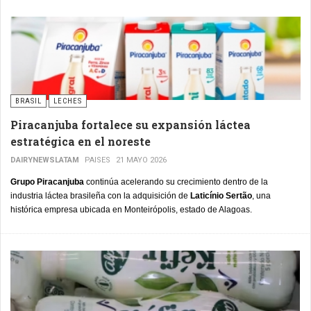
está golpeando con idéntica intensidad a los fabricantes de lácteos de
escala mediana en todo el país.
BRASIL
LECHES
Piracanjuba fortalece su expansión láctea
estratégica en el noreste
DAIRYNEWSLATAM
PAISES
21 MAYO 2026
Grupo Piracanjuba
continúa acelerando su crecimiento dentro de la
industria láctea brasileña con la adquisición de
Laticínio Sertão
, una
histórica empresa ubicada en Monteirópolis, estado de Alagoas.