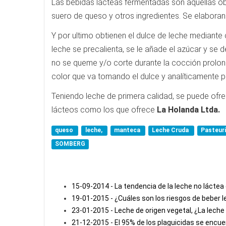
Las bebidas lácteas fermentadas son aquellas o
suero de queso y otros ingredientes. Se elabora
Y por ultimo obtienen el dulce de leche mediante
leche se precalienta, se le añade el azúcar y se
no se queme y/o corte durante la cocción prolong
color que va tomando el dulce y analíticamente p
Teniendo leche de primera calidad, se puede ofrec
lácteos como los que ofrece
La Holanda Ltda.
queso
leche,
manteca
Leche Cruda
Pasteur
SOMBERG
15-09-2014 - La tendencia de la leche no láctea 
19-01-2015 - ¿Cuáles son los riesgos de beber 
23-01-2015 - Leche de origen vegetal, ¿La leche 
21-12-2015 - El 95% de los plaguicidas se encue