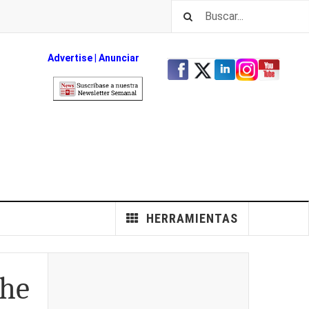
Advertise
|
An
unciar
HERRAMIENTAS
che