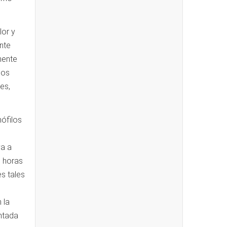
lor y
nte
mente
dos
es,
ófilos
va a
6 horas
s tales
 la
entada