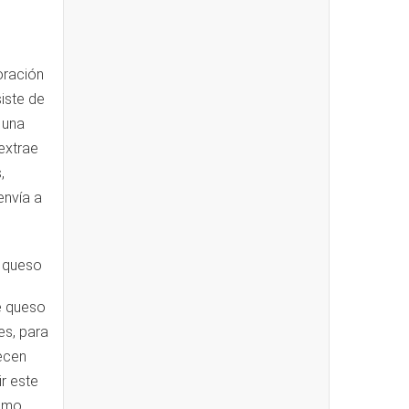
oración
iste de
 una
extrae
,
envía a
e queso
es, para
ecen
r este
Como