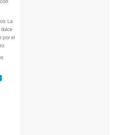
 con
os. La
 dulce
 por el
ro.
os