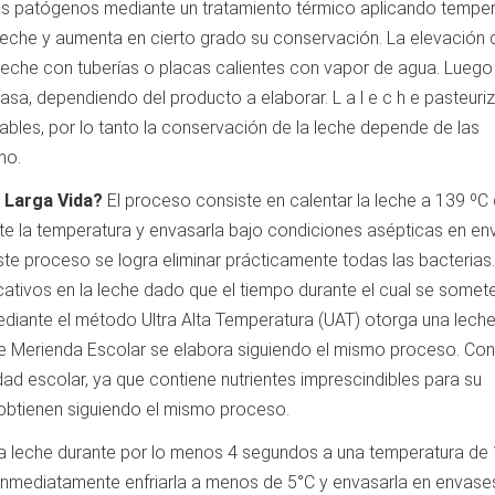
s patógenos mediante un tratamiento térmico aplicando tempe
a leche y aumenta en cierto grado su conservación. La elevación 
leche con tuberías o placas calientes con vapor de agua. Luego
sa, dependiendo del producto a elaborar. L a l e c h e pasteuri
bles, por lo tanto la conservación de la leche depende de las
mo.
 Larga Vida?
El proceso consiste en calentar la leche a 139 ºC
te la temperatura y envasarla bajo condiciones asépticas en e
te proceso se logra eliminar prácticamente todas las bacterias.
ativos en la leche dado que el tiempo durante el cual se somet
mediante el método Ultra Alta Temperatura (UAT) otorga una lech
 de Merienda Escolar se elabora siguiendo el mismo proceso. Co
ad escolar, ya que contiene nutrientes imprescindibles para su
 obtienen siguiendo el mismo proceso.
a leche durante por lo menos 4 segundos a una temperatura de
 inmediatamente enfriarla a menos de 5°C y envasarla en envase