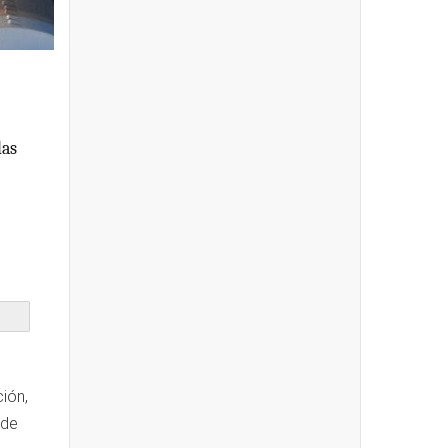
las
ión,
 de