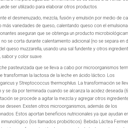
ede ser utilizado para elaborar otros productos.
te el desmenuzado, mezcla, fusión y emulsión por medio de ca
 o más variedades de queso, calentando queso con el emulsiona
sionantes aseguran que se obtenga un producto microbiológica
 no se corta durante calentamiento adicional (no se separa en 
 del queso muzzarella, usando una sal fundente y otros ingredient
 sabor y color suave.
eche pasteurizada que se lleva a cabo por microorganismos term
 transforman la lactosa de la leche en ácido láctico. Los
garicus y Streptococcus thermophilus. La transformación se lle
 y se da por terminada cuando se alcanza la acidez deseada (
ación se procede a agitar la mezcla y agregar otros ingrediente
 se deseen. Existen otros microorganismos, además de los
ionados. Estos aportan beneficios nutricionales ya que ayudan en
ma inmunológico (los llamados probióticos). Bebida Láctea Ferm