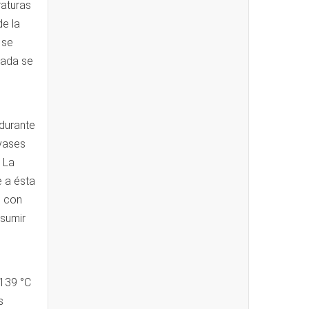
raturas
de la
 se
zada se
 durante
nvases
 La
e a ésta
e con
nsumir
 139 °C
s