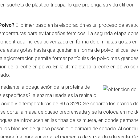
 sachets de plástico tricapa, lo que prolonga su vida útil con
 Polvo?
El primer paso en la elaboración es un proceso de evap
temperaturas para evitar daños térmicos. La segunda etapa cons
concentrada ingresa pulverizada en forma de diminutas gotas en
seca estas gotas hasta que quedan en forma de polvo, el cual se 
la aglomeración permite formar partículas de polvo mas grandes
ón de la leche en polvo. En la última etapa la leche en polvo se 
sado.
mediante la coagulación de la proteína de
s específicas? la enzima usada es la renina o
H ácido y a temperaturas de 30 a 32ºC. Se separan los granos d
se corta la masa de queso preprensada y se la coloca en mold
oques se introducen en las tinas de salmuera, en donde perman
a los bloques de queso pasan a la cámara de secado. Al conclui
cámara fría para aguardar el momento de su salida a la venta. 