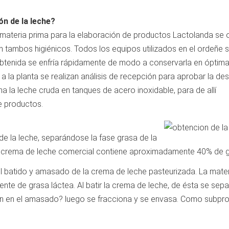
n de la leche?
ateria prima para la elaboración de productos Lactolanda se 
tambos higiénicos. Todos los equipos utilizados en el ordeñe 
obtenida se enfría rápidamente de modo a conservarla en óptim
r a la planta se realizan análisis de recepción para aprobar la de
 la leche cruda en tanques de acero inoxidable, para de allí
de productos.
de la leche, separándose la fase grasa de la
a crema de leche comercial contiene aproximadamente 40% de g
l batido y amasado de la crema de leche pasteurizada. La mate
e de grasa láctea. Al batir la crema de leche, de ésta se sepa
pan en el amasado? luego se fracciona y se envasa. Como subpr