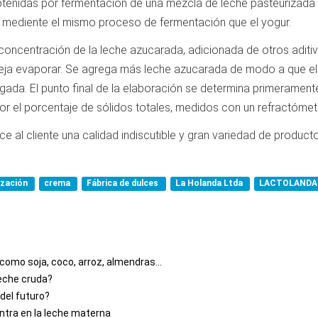
btenidas por fermentación de una mezcla de leche pasteurizada
n mediente el mismo proceso de fermentación que el yogur.
 concentración de la leche azucarada, adicionada de otros aditiv
 deja evaporar. Se agrega más leche azucarada de modo a que el
ada. El punto final de la elaboración se determina primeramente
or el porcentaje de sólidos totales, medidos con un refractómet
e al cliente una calidad indiscutible y gran variedad de product
ización
crema
Fábrica de dulces
La Holanda Ltda
LACTOLANDA
como soja, coco, arroz, almendras...
leche cruda?
del futuro?
ntra en la leche materna