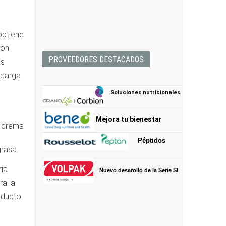
obtiene
son
PROVEEDORES DESTACADOS
as
scarga
Soluciones nutricionales
Mejora tu bienestar
Péptidos
rasa.
ria
Nuevo desarollo de la Serie SI
ra la
oducto