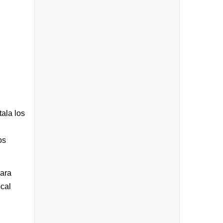
ala los
os
para
ocal