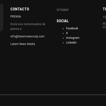
CONTACTO
T
SITEMAP
PRENSA
TÉ
SOCIAL
PO
Envíe sus comunicados de
C
Facebook
prensa a
X
info@latamnewscorp.com
Instagram
Linkedin
Latam News Media