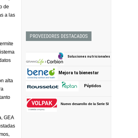
ro de
s a las
PROVEEDORES DESTACADOS
ermite
sistema
Soluciones nutricionales
datos
Mejora tu bienestar
n alta
Péptidos
ra
tanto
Nuevo desarollo de la Serie SI
ta, GEA
ustadas
umos,