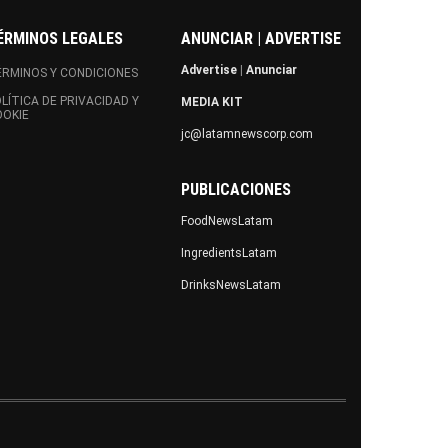
ÉRMINOS LEGALES
ANUNCIAR | ADVERTISE
Advertise
|
Anunciar
RMINOS Y CONDICIONES
LÍTICA DE PRIVACIDAD Y
MEDIA KIT
OOKIE
jc@latamnewscorp.com
PUBLICACIONES
FoodNewsLatam
IngredientsLatam
DrinksNewsLatam