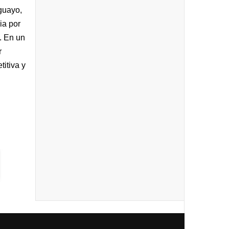
guayo,
ia por
.
En un
r
itiva y