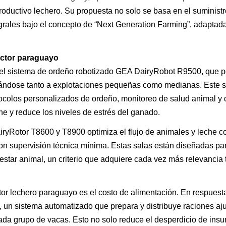
roductivo lechero. Su propuesta no solo se basa en el suminist
egrales bajo el concepto de “Next Generation Farming”, adaptada
uctor paraguayo
 el sistema de ordeño robotizado GEA DairyRobot R9500, que p
aptándose tanto a explotaciones pequeñas como medianas. Este 
otocolos personalizados de ordeño, monitoreo de salud animal y 
che y reduce los niveles de estrés del ganado.
ryRotor T8600 y T8900 optimiza el flujo de animales y leche co
con supervisión técnica mínima. Estas salas están diseñadas pa
estar animal, un criterio que adquiere cada vez más relevancia 
tor lechero paraguayo es el costo de alimentación. En respues
, un sistema automatizado que prepara y distribuye raciones aj
cada grupo de vacas. Esto no solo reduce el desperdicio de ins