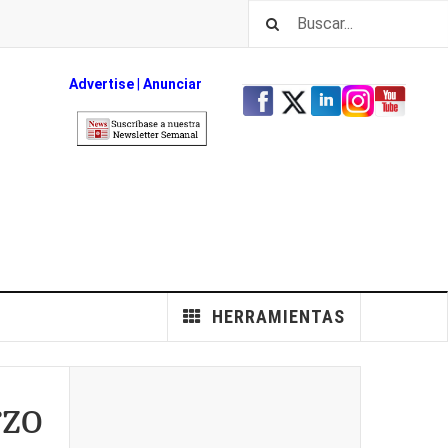
Advertise
|
An
unciar
HERRAMIENTAS
rzo