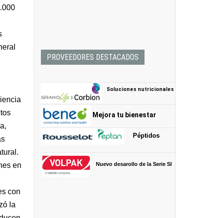
5.000
s
neral
PROVEEDORES DESTACADOS
Soluciones nutricionales
iencia
ctos
Mejora tu bienestar
a,
Péptidos
ás
tural.
nes en
Nuevo desarollo de la Serie SI
es con
zó la
oducen