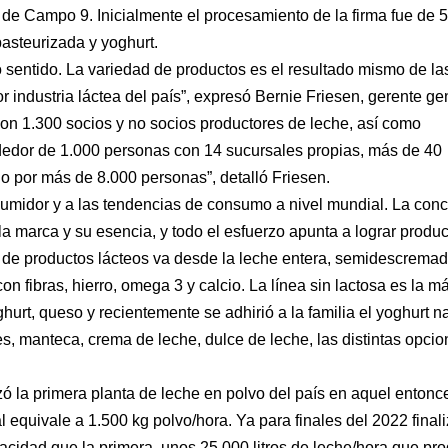
e Campo 9. Inicialmente el procesamiento de la firma fue de 
pasteurizada y yoghurt.
 sentido. La variedad de productos es el resultado mismo de la
industria láctea del país”, expresó Bernie Friesen, gerente ge
on 1.300 socios y no socios productores de leche, así como
edor de 1.000 personas con 14 sucursales propias, más de 40
do por más de 8.000 personas”, detalló Friesen.
umidor y a las tendencias de consumo a nivel mundial. La conc
la marca y su esencia, y todo el esfuerzo apunta a lograr produ
d de productos lácteos va desde la leche entera, semidescremad
 fibras, hierro, omega 3 y calcio. La línea sin lactosa es la m
urt, queso y recientemente se adhirió a la familia el yoghurt na
 manteca, crema de leche, dulce de leche, las distintas opcio
ó la primera planta de leche en polvo del país en aquel entonc
l equivale a 1.500 kg polvo/hora. Ya para finales del 2022 finali
acidad que la primera, unos 25.000 litros de leche/hora que pr