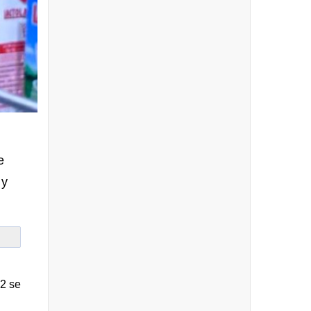
e
 y
82 se