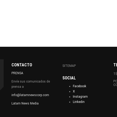
CONTACTO
T
SITEMAP
PRENSA
TÉ
SOCIAL
PO
Envíe sus comunicados de
C
Facebook
prensa a
X
info@latamnewscorp.com
Instagram
Linkedin
Latam News Media