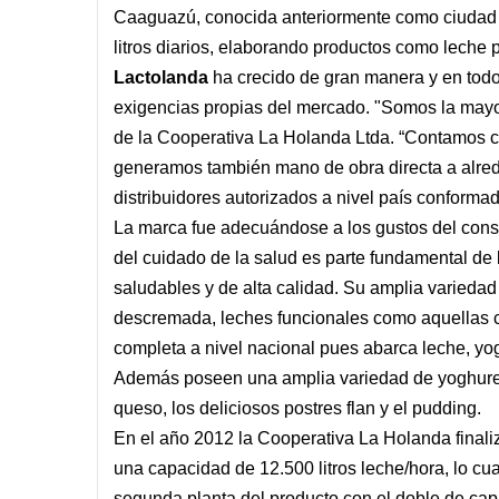
Caaguazú, conocida anteriormente como ciudad d
litros diarios, elaborando productos como leche 
Lactolanda
ha crecido de gran manera y en todo
exigencias propias del mercado. "Somos la mayor 
de la Cooperativa La Holanda Ltda. “Contamos c
generamos también mano de obra directa a alred
distribuidores autorizados a nivel país conforma
La marca fue adecuándose a los gustos del cons
del cuidado de la salud es parte fundamental de 
saludables y de alta calidad. Su amplia varieda
descremada, leches funcionales como aquellas con
completa a nivel nacional pues abarca leche, yogh
Además poseen una amplia variedad de yoghures,
queso, los deliciosos postres flan y el pudding.
En el año 2012 la Cooperativa La Holanda finaliz
una capacidad de 12.500 litros leche/hora, lo cua
segunda planta del producto con el doble de cap